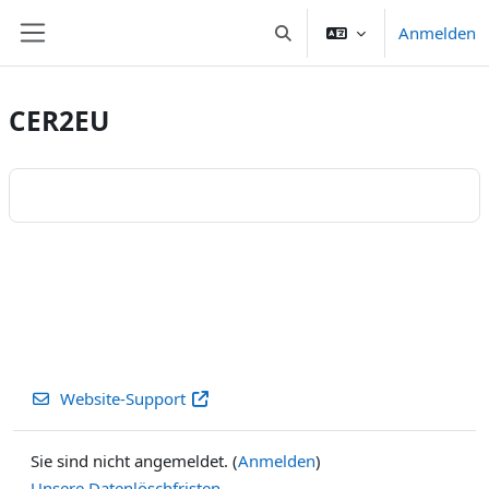
Zum Hauptinhalt
Anmelden
Sucheingabe umschalten
Website-Übersicht
CER2EU
Website-Support
Sie sind nicht angemeldet. (
Anmelden
)
Unsere Datenlöschfristen